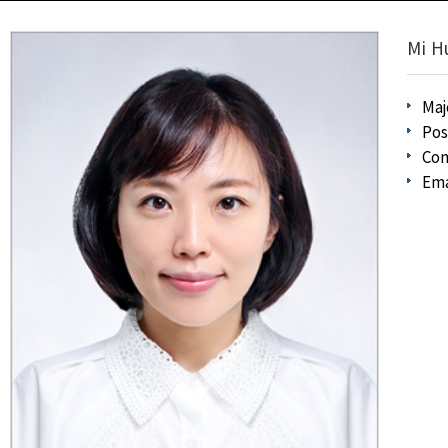
Mi H
Maj
Pos
Con
Ema