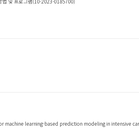
및 프로그램(10-2023-0185700)
a for machine learning-based prediction modeling in intensive ca