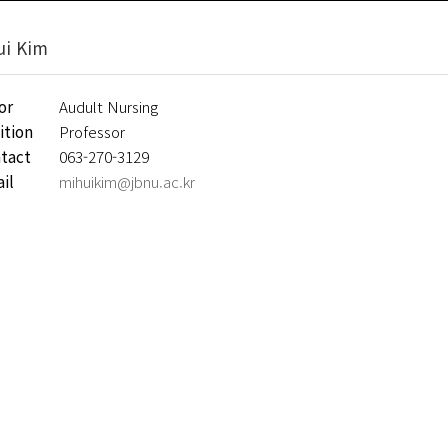
ui Kim
or
Audult Nursing
ition
Professor
tact
063-270-3129
il
mihuikim@jbnu.ac.kr