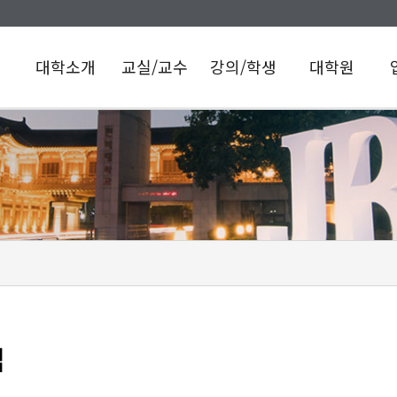
대학소개
교실/교수
강의/학생
대학원
학장인사말
교원 임용
의예과
일반대학원
의
관련 및 임용
연혁
학과소개
의과학과
일
후 책무
전공교과과정
의학과
역대학장
보
기초의학교실
교육과정
언어치료학과
교수/재학생
임상의학교실
의학과
보건대학원
현황
의학교육학교실
교육과정
보건학과
사명/비전
PBL/CBL
인문사회의학교실
교육목표
교육지원실
조직도
임상술기센터
관련지침
이의제기 및
교육기본시설
소명기회 제공
및 지원시설
학생상담
맵
장학제도
학생동아리
홍보동영상
찾아오시는길