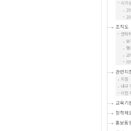
시기
2
2
조직도
연락
보
행
교
의
관련지
지침
내규 
이전 
교육기
장학제
홍보동