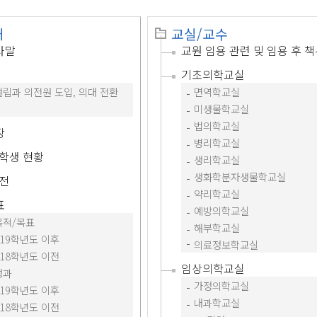
개
교실/교수
사말
교원 임용 관련 및 임용 후 
기초의학교실
립과 의전원 도입, 의대 전환
면역학교실
미생물학교실
법의학교실
장
병리학교실
학생 현황
생리학교실
생화학분자생물학교실
전
약리학교실
표
예방의학교실
목적/목표
해부학교실
019학년도 이후
의료정보학교실
018학년도 이전
임상의학교실
성과
가정의학교실
019학년도 이후
내과학교실
018학년도 이전