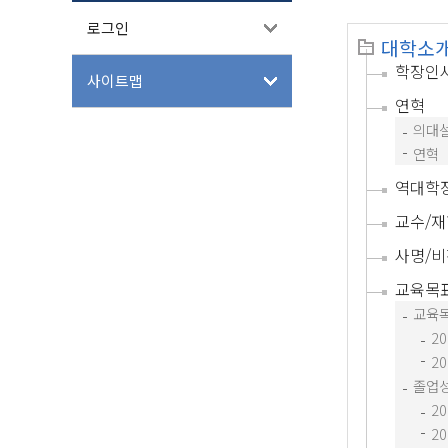
로그인
대학소
학장인
사이트맵
연혁
의대설
연혁
역대학
교수/재
사명/비
교육목
교육
2
2
졸업
2
2