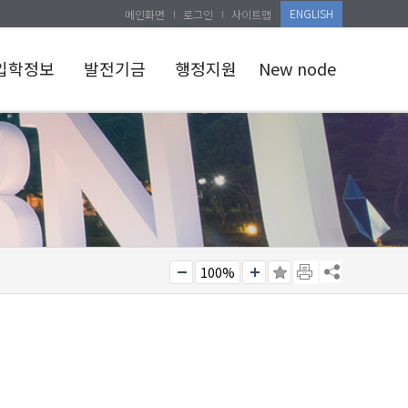
ENGLISH
메인화면
로그인
사이트맵
입학정보
발전기금
행정지원
New node
예과
발전기금
개교50주년행사
참여안내
반대학원
공지사항
발전기금종류
건대학원
교육관련
발전기금
공개자료실
참여하기
행정공용서식
발전기금
소식지
사용용도
인체자원은행
기부자예우
수집현황
100%
세제혜택 안내
시설사용예약
기부자예우