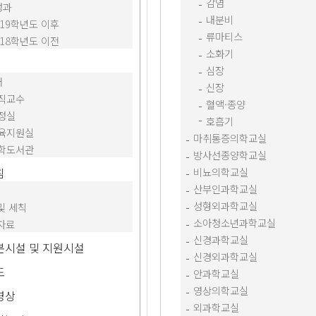
감염
성과
내분비
019학년도 이후
류마티스
018학년도 이전
소화기
심장
처
신장
직교수
혈액·종양
정실
호흡기
육지원실
마취통증의학교실
학도서관
방사선종양학교실
침
비뇨의학교실
산부인과학교실
성형외과학교실
및 세칙
소아청소년과학교실
자료
신경과학교실
본시설 및 지원시설
신경외과학교실
도
안과학교실
영상의학교실
영상
외과학교실