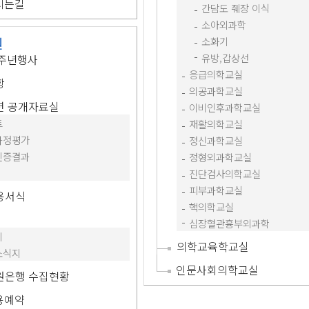
시는길
간담도 췌장 이식
소아외과학
원
소화기
유방,갑상선
0주년행사
응급의학교실
항
의공과학교실
련 공개자료실
이비인후과학교실
트
재활의학교실
과정평가
정신과학교실
인증결과
정형외과학교실
진단검사의학교실
피부과학교실
용서식
핵의학교실
심장혈관흉부외과학
지
의학교육학교실
소식지
인문사회의학교실
원은행 수집현황
용예약