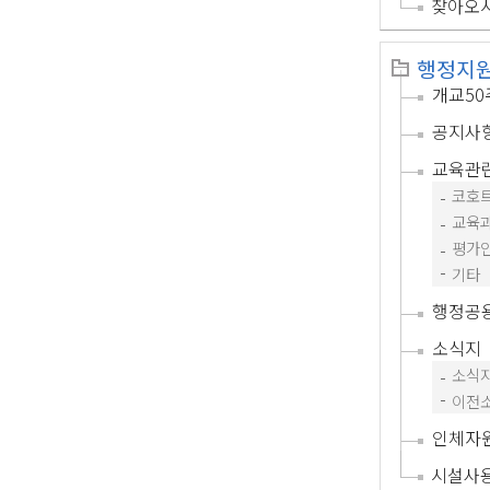
찾아오
행정지
개교5
공지사
교육관
코호
교육
평가
기타
행정공
소식지
소식
이전
인체자
시설사