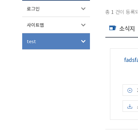
로그인
총
1
건이 등록
사이트맵
소식지
test
fadsf