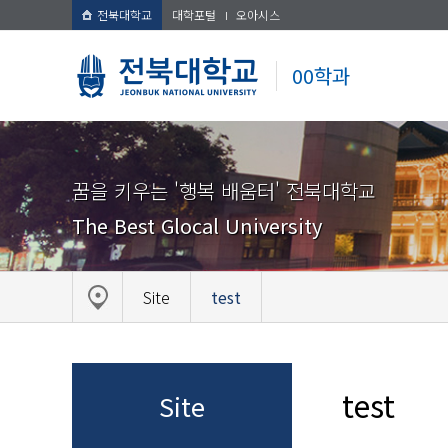
전북대학교
대학포털
오아시스
00학과
꿈을 키우는 '행복 배움터' 전북대학교
The Best Glocal University
Site
test
test
Site