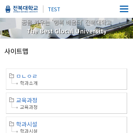
TEST
꿈을 키우는 '행복 배움터' 전북대학교
The Best Glocal University
사이트맵
ㅁㄴㅇㄹ
학과소개
교육과정
교육과정
학과시설
학과시설