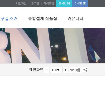
메인화면
로그인
사이트맵
ENGLISH
CHINESE
연구실 소개
종합설계 작품집
커뮤니티
메인화면
100%