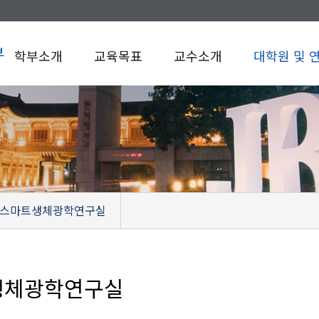
부
학부소개
교육목표
교수소개
대학원 및 
스마트생체광학연구실
생체광학연구실