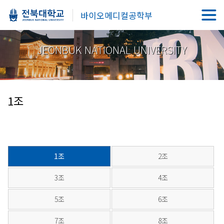
바이오메디컬공학부
JEONBUK NATIONAL UNIVERSITY
1조
1조
2조
3조
4조
5조
6조
7조
8조