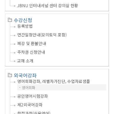
JBNU 인터내셔널 센터 강의실 현황
수강신청
등록방법
연간일정안내(모의토익 포함)
폐강 및 환불안내
주차권 신청안내
교재 소개
외국어강좌
영어회화강좌, 레벨자가진단, 수업자료샘플
영어회화
공인영어시험강좌
제2외국어강좌
학점과정(실용영어)