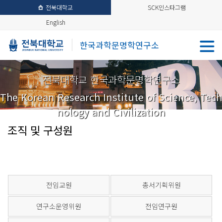
전북대학교
SCK인스타그램
English
한국과학문명학연구소
전북대학교 한국과학문명학연구소
The Korean Research Institute of Science, Tech
nology and Civilization
조직 및 구성원
전임교원
총서기획위원
연구소운영위원
전임연구원