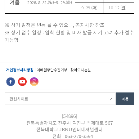
2026. 8. 31.(월)~9. 29.(화)
겨울
9.
29.
(화
)
10
.
12.
(
월)
1
※ 상기 일정은 변동 될 수 있으니, 공지사항 참조
※ 상기 접수 일정 : 입학 현황 및 비자 발급 시기 고려 추가 접수
가능함
개인정보처리방침
이메일무단수집거부
찾아오시는길
[54896]
전북특별자치도 전주시 덕진구 백제대로 567
전북대학교 JBNU인터네셔널센터
전화 : 063-270-3594