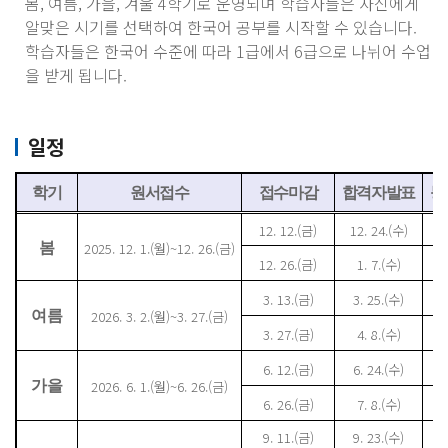
봄, 여름, 가을, 겨울 4학기로 운영되며 학습자들은 자신에게
알맞은 시기를 선택하여 한국어 공부를 시작할 수 있습니다.
학습자들은 한국어 수준에 따라 1급에서 6급으로 나뉘어 수업
을 받게 됩니다.
일정
학기
원서접수
접수마감
합격자발표
등
12
.
12.
(금
)
12
.
24.
(수
)
1
봄
2025. 12. 1.(월)~12. 26.(금)
12
.
26.
(금
)
1
.
7.
(수
)
1
3. 13.
(금
)
3.
25.
(수
)
여름
2026. 3. 2.(월)~3. 27.(금)
3.
27.
(금
)
4.
8.
(수
)
4
6.
12.
(금
)
6.
24.
(수
)
가을
2026. 6. 1.(월)~6. 26.(금)
6.
26.
(금
)
7.
8.
(수
)
7
9.
11.
(금
)
9.
23.
(수
)
9