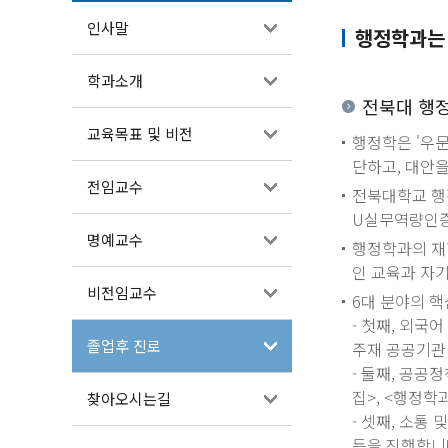
인사말
행정학과는
학과소개
전북대 행
교육목표 및 비전
행정학은 '우
단하고, 대안
전임교수
전북대학교 행정
U실무역량인증
명예교수
행정학과의 재학
인 교육과 자
비전임교수
6대 분야의 
- 첫째, 외국
졸업후 진로
주재 공공기관
- 둘째, 공공
집>, <행정학
찾아오시는길
- 셋째, 소통
등을 진행합니