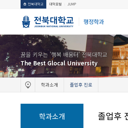
전북대학교
대학포털
JUMP
행정학과
꿈을 키우는 '행복 배움터' 전북대학교
The Best Glocal University
학과소개
졸업후 진로
졸업후 
학과소개