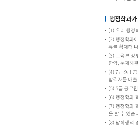
행정학과가
(1) 우리 행
(2) 행정학
류를 확대해 
(3) 교육부 
함양, 문제해
(4) 7급·9
합격자를 배출
(5) 5급 공
(6) 행정학
(7) 행정학
을 할 수 있습
(8) 남학생의