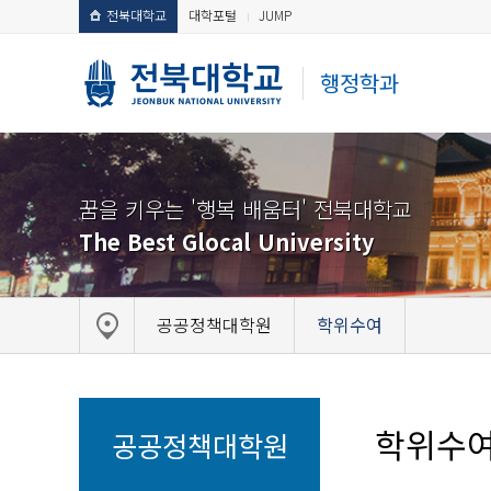
전북대학교
대학포털
JUMP
행정학과
꿈을 키우는 '행복 배움터' 전북대학교
The Best Glocal University
공공정책대학원
학위수여
학위수
공공정책대학원