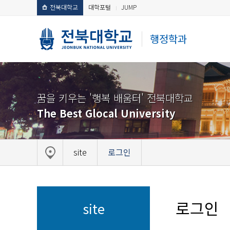
전북대학교
대학포털
JUMP
행정학과
꿈을 키우는 '행복 배움터' 전북대학교
The Best Glocal University
site
로그인
로그인
site