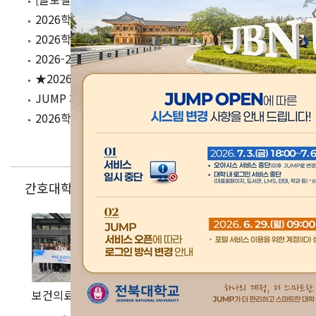
하루간 그만보기
07.30
2026학년도 2학기 등록금 분할납부 신청 안내
07.29
2026학년도 2학기 예비군 대원 신고 안내
07.28
2026-2027 슬로바키아 정부초청 장학생 선발 안내
07.16
★2026학년도 2학기 수업시간표 및 학사일정 공지
07.13
JUMP 개통에 따른 등록금 수납 방법 안내
07.06
2026학년도 2학기 신입생 및 재(복)학생 등록 일정 안내
간호대학 News
보건의료 공공기관 견학 프로그램 운영
2026년 대학원생 발전기금 기탁