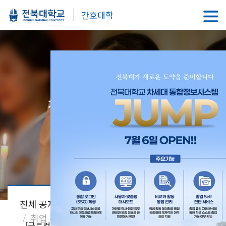
간호대학
지역과 세계를 이끌어 갈
글로컬 간호인재의 요람
전북대학교 간호대학
Prev
Next
08.04
[글로컬/미래] 2026학년도 2학기 교육혁신본부 미래교육부 기술지원 TA 선발 안내