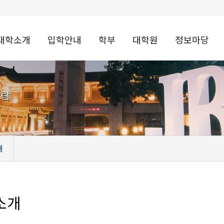
대학소개
입학안내
학부
대학원
정보마당
요람
개
소개