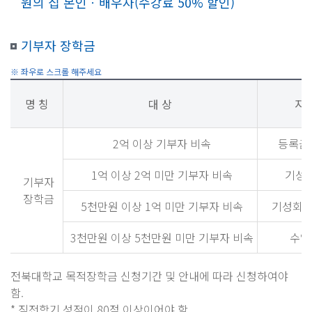
원의 집 본인ㆍ배우자(수강료 50% 할인)
기부자 장학금
명 칭
대 상
지
2억 이상 기부자 비속
등록금
1억 이상 2억 미만 기부자 비속
기성
기부자
장학금
5천만원 이상 1억 미만 기부자 비속
기성회비
3천만원 이상 5천만원 미만 기부자 비속
수업
전북대학교 목적장학금 신청기간 및 안내에 따라 신청하여야
함.
* 직전학기 성적이 80점 이상이어야 함.