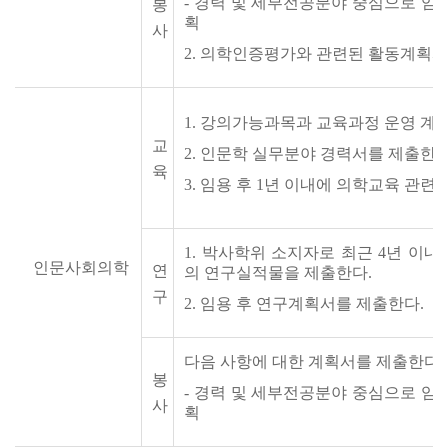
-
경력
및
세부전공분야
중심으로
임
봉
획
사
2.
의학인증평가와 관련된 활동계획서
1
.
강의가능과목과 교육과정 운영 계획
교
2
.
인문학 실무분야 경력서를 제출한다
육
3.
임용 후
1
년 이내에 의학교육 관련 
1
.
박사학위
소지자로
최근
4
년
이내
인문사회의학
연
의
연구실적물을 제출한다.
구
2.
임용 후 연구계획서를 제출한다.
다음 사항에 대한 계획서를 제출한다.
봉
-
경력
및
세부전공분야
중심으로
임
사
획