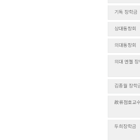
기독 장학금
상대동창회
의대동창회
의대 엔젤 
김종월 장학
故류점호교
두희장학금