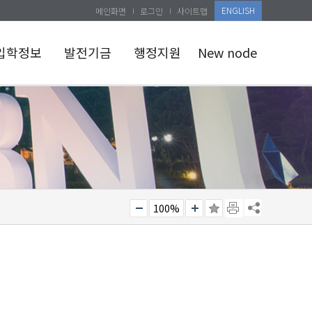
ENGLISH
메인화면
로그인
사이트맵
입학정보
발전기금
행정지원
New node
예과
발전기금
개교50주년행사
참여안내
반대학원
공지사항
발전기금종류
건대학원
교육관련
발전기금
공개자료실
참여하기
행정공용서식
발전기금
소식지
사용용도
인체자원은행
기부자예우
수집현황
100%
세제혜택 안내
시설사용예약
기부자예우