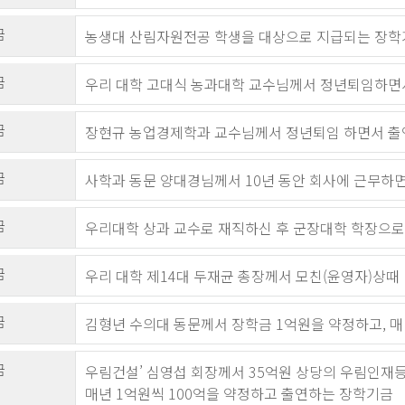
금
농생대 산림자원전공 학생을 대상으로 지급되는 장학
금
우리 대학 고대식 농과대학 교수님께서 정년퇴임하면
금
장현규 농업경제학과 교수님께서 정년퇴임 하면서 출
금
사학과 동문 양대경님께서 10년 동안 회사에 근무하
금
우리대학 상과 교수로 재직하신 후 군장대학 학장으로
금
우리 대학 제14대 두재균 총장께서 모친(윤영자)상
금
김형년 수의대 동문께서 장학금 1억원을 약정하고, 
금
우림건설’ 심영섭 회장께서 35억원 상당의 우림인재
매년 1억원씩 100억을 약정하고 출연하는 장학기금