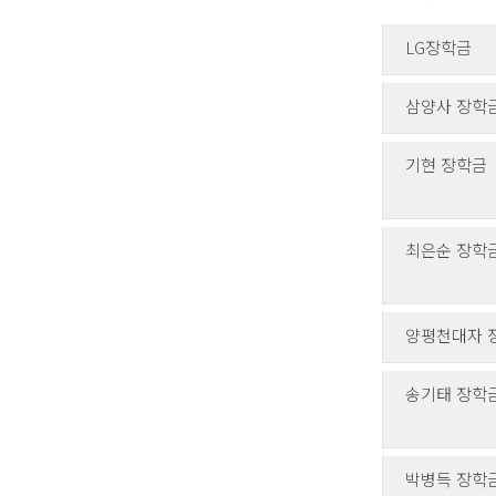
LG장학금
삼양사 장학
기현 장학금
최은순 장학
양평천대자 
송기태 장학
박병득 장학