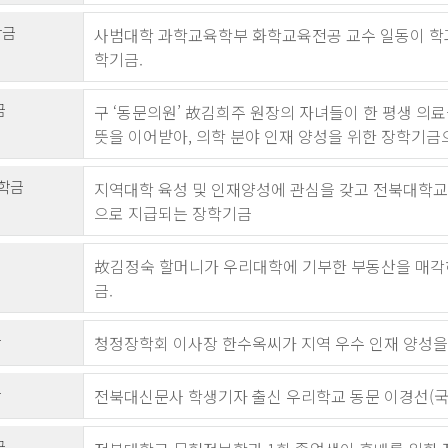
학금
사범대학 과학교육학부 화학교육전공 교수 일동이 학과
학기금.
금
구 ‘동문의원’ 故김희주 원장의 자녀들이 한 평생 의
뜻을 이어받아, 의학 분야 인재 양성을 위한 장학기금
장학금
지역대학 육성 및 인재양성에 관심을 갖고 전북대학교
으로 지급되는 장학기금
故김정숙 할머니가 우리대학에 기부한 부동산을 매각
금.
금
청정장학회 이사장 한수옥씨가 지역 우수 인재 양성을
금
전북대신문사 학생기자 출신 우리학교 동문 이경선(국문
금