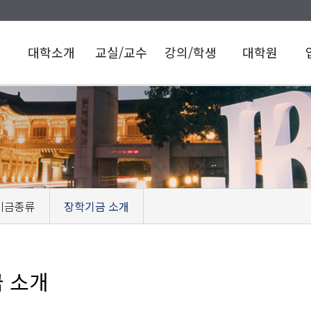
대학소개
교실/교수
강의/학생
대학원
학장인사말
교원 임용
의예과
일반대학원
의
관련 및 임용
연혁
학과소개
의과학과
일
후 책무
전공교과과정
의학과
역대학장
보
기초의학교실
교육과정
언어치료학과
교수/재학생
임상의학교실
의학과
보건대학원
현황
의학교육학교실
교육과정
보건학과
사명/비전
PBL/CBL
인문사회의학교실
교육목표
교육지원실
기금종류
장학기금 소개
조직도
임상술기센터
관련지침
이의제기 및
교육기본시설
소명기회 제공
및 지원시설
학생상담
 소개
장학제도
학생동아리
홍보동영상
찾아오시는길