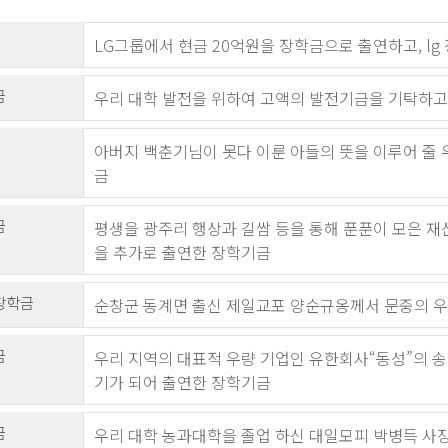
LG그룹에서 현금 20억원을 장학금으로 출연하고, l
금
우리 대학 발전을 위하여 고액의 발전기금을 기탁하고
아버지 백춘기님이 못다 이룬 아들의 뜻을 이루어 줄
금
금
평생을 광주리 행상과 길쌈 등을 통해 푼푼이 모은 재산
을 추가로 출연한 장학기금
장학금
순창군 동계면 출신 제일교포 양순규옹께서 문중의 우
금
우리 지역의 대표적 우량 기업인 유한회사“동성”의 
기가 되어 출연한 장학기금
금
우리 대학 농과대학을 졸업 하신 대일모피 박병득 사