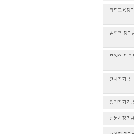
화학교육장
김희주 장학
후원의 집 
천사장학금
청정장학기
신문사장학
배은정 장학