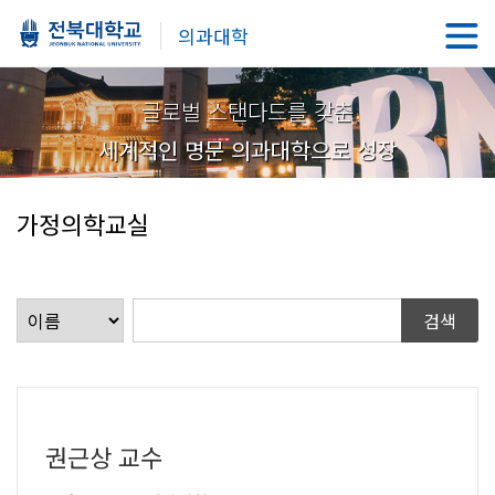
의과대학
글로벌 스탠다드를 갖춘
세계적인 명문 의과대학으로 성장
가정의학교실
권근상 교수