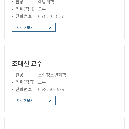
전공
예방의학
직위(직급)
교수
전화번호
063-270-3137
자세히보기
조대선 교수
전공
소아청소년과학
직위(직급)
교수
전화번호
063-250-1978
자세히보기