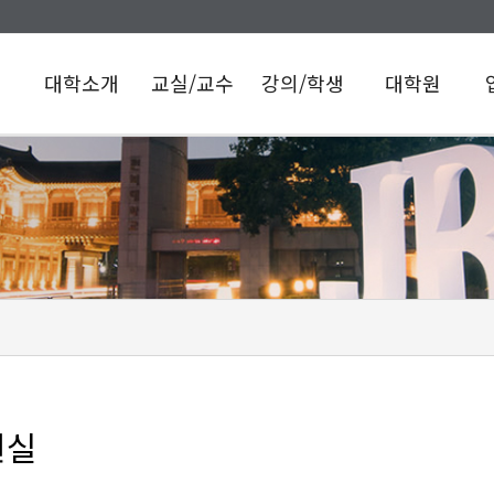
대학소개
교실/교수
강의/학생
대학원
학장인사말
교원 임용
의예과
일반대학원
의
관련 및 임용
연혁
학과소개
의과학과
일
후 책무
전공교과과정
의학과
역대학장
보
기초의학교실
교육과정
언어치료학과
교수/재학생
임상의학교실
의학과
보건대학원
현황
의학교육학교실
교육과정
보건학과
사명/비전
PBL/CBL
인문사회의학교실
교육목표
교육지원실
조직도
임상술기센터
관련지침
이의제기 및
교육기본시설
소명기회 제공
및 지원시설
학생상담
원실
장학제도
학생동아리
홍보동영상
찾아오시는길