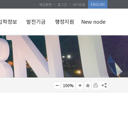
ENGLISH
메인화면
로그인
사이트맵
입학정보
발전기금
행정지원
New node
예과
발전기금
개교50주년행사
참여안내
반대학원
공지사항
발전기금종류
건대학원
교육관련
발전기금
공개자료실
참여하기
행정공용서식
발전기금
소식지
사용용도
인체자원은행
기부자예우
수집현황
100%
세제혜택 안내
시설사용예약
기부자예우