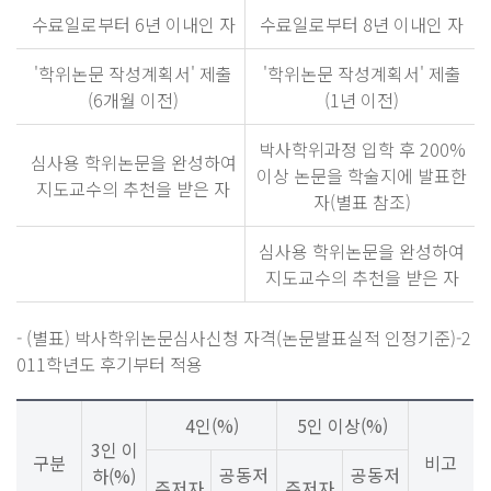
수료일로부터 6년 이내인 자
수료일로부터 8년 이내인 자
'학위논문 작성계획서' 제출
'학위논문 작성계획서' 제출
(6개월 이전)
(1년 이전)
박사학위과정 입학 후 200%
심사용 학위논문을 완성하여
이상 논문을 학술지에 발표한
지도교수의 추천을 받은 자
자(별표 참조)
심사용 학위논문을 완성하여
지도교수의 추천을 받은 자
- (별표) 박사학위논문심사신청 자격(논문발표실적 인정기준)-2
011학년도 후기부터 적용
4인(%)
5인 이상(%)
3인 이
구분
비고
공동저
공동저
하(%)
주저자
주저자