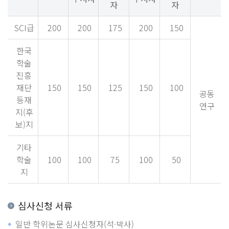
자
자
SCI급
200
200
175
200
150
한국
학술
진흥
재단
150
150
125
150
100
공동
등재
연구
지(후
보)지
기타
학술
100
100
75
100
50
지
심사신청 서류
일반 학위논문 심사신청자(석·박사)