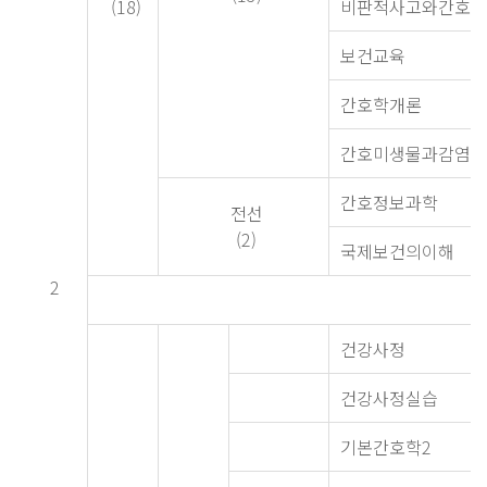
(18)
비판적사고와간호과
보건교육
간호학개론
간호미생물과감염관
간호정보과학
전선
(2)
국제보건의이해
2
건강사정
건강사정실습
기본간호학2