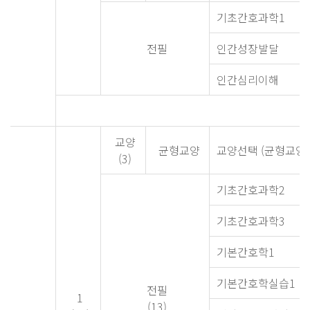
기초간호과학1
전필
인간성장발달
인간심리이해
교양
균형교양
교양선택 (균형교양 
(3)
기초간호과학2
기초간호과학3
기본간호학1
기본간호학실습1
전필
1
(13)