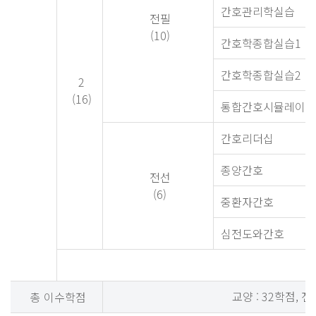
간호관리학실습
전필
(10)
간호학종합실습1
간호학종합실습2
2
(16)
통합간호시뮬레이션
간호리더십
종양간호
전선
(6)
중환자간호
심전도와간호
교양 : 32학점, 전
총 이수학점