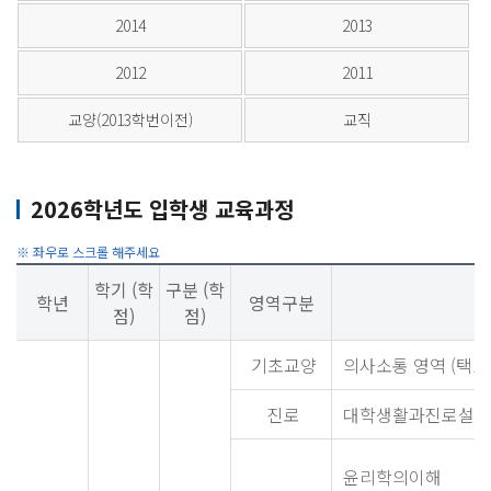
2014
2013
2012
2011
교양(2013학번이전)
교직
2026학년도 입학생 교육과정
학기 (학
구분 (학
학년
영역구분
점)
점)
기초교양
의사소통 영역 (택1)
진로
대학생활과진로설계
윤리학의이해