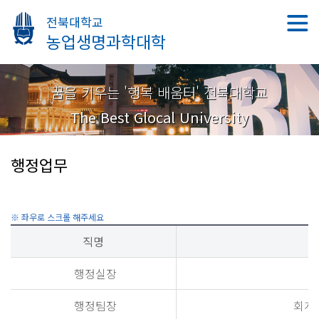
전북대학교
농업생명과학대학
꿈을 키우는 '행복 배움터' 전북대학교
The Best Glocal University
행정업무
직명
행정실장
행정팀장
회계