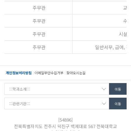
주무관
교무
주무관
수업
주무관
시설관
주무관
일반서무, 급여, 
개인정보처리방침
이메일무단수집거부
찾아오시는길
[54896]
전북특별자치도 전주시 덕진구 백제대로 567 전북대학교