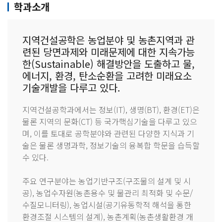
학과소개
지역건설공학은 농업분야 및 농촌지역과 관
련된 당면과제와 미래문제에 대한 지속가능
한(Sustainable) 해결방안을 도출하고 물,
에너지, 환경, 탄소순환을 고려한 미래요소
기술개발을 다루고 있다.
지역건설공학과에서는 정보(IT), 생명(BT), 환경(ET)은
물론 지역의 문화(CT) 등 국가핵심기술을 다루고 있으
며, 이를 토대로 공학분야와 관련된 다양한 지식과 기
술은 물론 생명과학, 정보기술의 융복합 학문을 습득할
수 있다.
주요 연구분야는 농업기반구조(구조물의 설계 및 시
공), 농업수자원(농촌용수 및 물관리 최적화 및 수문/
수질모니터링), 농업시설(공기유동학적 해석을 통한
환경조절 시스템의 설계), 농촌계획(농촌생활환경 개