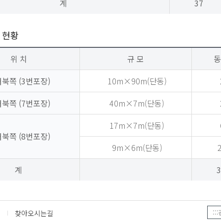
계
37
 현황
위 치
규 모
동
북쪽 (3번포장)
10m×90m(단동)
북쪽 (7번포장)
40m×7m(단동)
17m×7m(단동)
북쪽 (8번포장)
9m×6m(단동)
계
3
찾아오시는길