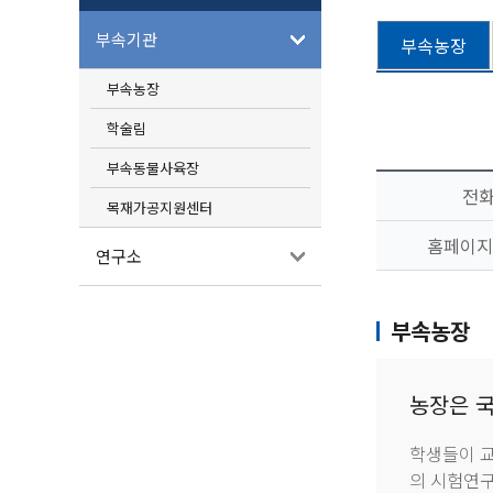
부속기관
부속농장
부속농장
학술림
부속동물사육장
전
목재가공지원센터
홈페이지
연구소
부속농장
농장은 국
학생들이 교
의 시험연구