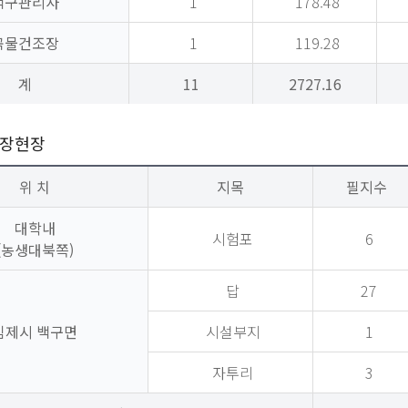
백구관리사
1
178.48
곡물건조장
1
119.28
계
11
2727.16
장현장
위 치
지목
필지수
대학내
시험포
6
(농생대북쪽)
답
27
김제시 백구면
시설부지
1
자투리
3