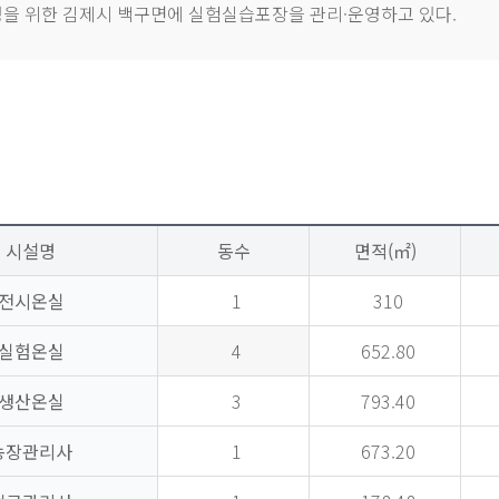
을 위한 김제시 백구면에 실험실습포장을 관리·운영하고 있다.
시설명
동수
면적(㎡)
전시온실
1
310
실험온실
4
652.80
생산온실
3
793.40
농장관리사
1
673.20