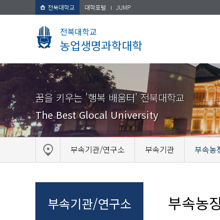
전북대학교
대학포털
JUMP
전북대학교
농업생명과학대학
꿈을 키우는 '행복 배움터' 전북대학교
The Best Glocal University
부속기관/연구소
부속기관
부속농
부속농
부속기관/연구소