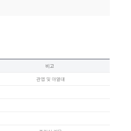
비고
관엽 및 아열대