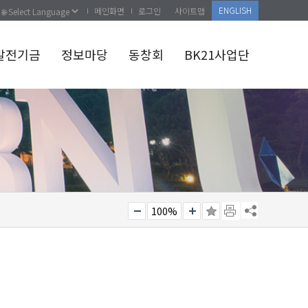
ENGLISH
메인화면
로그인
사이트맵
발전기금
정보마당
동창회
BK21사업단
100%