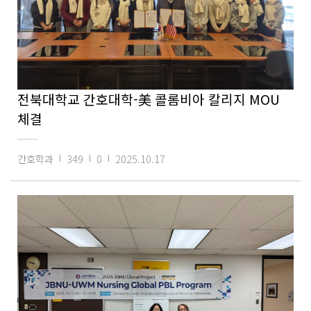
전북대학교 간호대학-美 콜롬비아 칼리지 MOU
체결
간호학과
349
0
2025.10.17